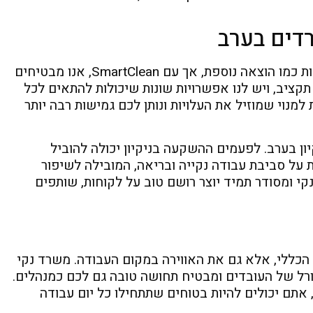
רדים בערב
אומנם שירותי ניקיון משרדים בערב יכולים להיראות כמו הוצאה נוספת, אך עם SmartClean, אנו מבטיחים
תקציב, ויש לנו אפשרויות שונות שיכולות להתאים לכל
מנוי שמוזיל את העלויות ונותן לכם גמישות רבה יותר
ון בערב. לפעמים ההשקעה בניקיון יכולה להוביל
 על סביבת עבודה נקייה ובריאה, המובילה לשיפור
קי ומסודר תמיד יוצר רושם טוב על לקוחות, שותפים
כללי, אלא גם את האווירה במקום העבודה. משרד נקי
ורל של העובדים ומבטיח תחושה טובה גם לכם כמנהלים.
ם שירותי ניקיון משרדים בערב של SmartClean, אתם יכולים להיות בטוחים שתתחילו כל יום עבודה