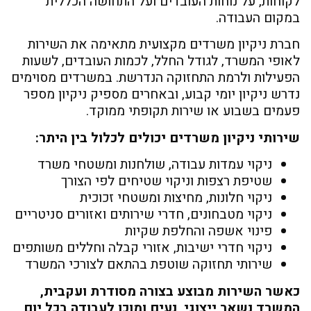
לקוחות, על נוחות העובדים ועל התחושה הכללית
במקום העבודה.
חברת ניקיון משרדים מקצועית מתאימה את השירות
לאופי המשרד, לגודל החלל, לכמות העובדים, לשעות
הפעילות ולרמת התחזוקה הנדרשת. במשרדים מסוימים
נדרש ניקיון יומי קבוע, ובאחרים מספיק ניקיון מספר
פעמים בשבוע או שירות תקופתי ממוקד.
שירותי ניקיון משרדים יכולים לכלול בין היתר:
ניקוי עמדות עבודה, שולחנות ומשטחי משרד
שטיפת רצפות וניקוי שטיחים לפי הצורך
ניקוי חלונות, מחיצות ומשטחי זכוכית
ניקוי מטבחונים, חדרי שירותים ואזורים סניטריים
פינוי אשפה והחלפת שקיות
ניקוי חדרי ישיבות, אזורי קבלה וחללים משותפים
שירותי תחזוקה שוטפת בהתאם לצורכי המשרד
כאשר השירות מבוצע בצורה מסודרת ועקבית,
המשרד נשאר ייצוגי, נעים ומוכן לעבודה בכל יום